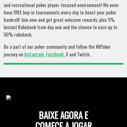
and recreational poker player-focused environment! We even
have FREE buy-in tournaments every day to boost your poker
bankroll! Join now and get great welcome rewards, plus 5%
Instant Rakeback from day one and the chance to earn up to
50% rakeback.
Be a part of our poker community and follow the KKPoker
Instagram
Facebook
journey on
,
, X and Twitch.
BAIXE AGORA E
COMECE A JOGAR