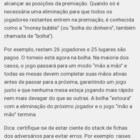
alcançar as posições da premiação. Quando só é
necessária uma eliminação para que todos os
jogadores restantes entrem na premiação, é conhecida
como a “money bubble” (ou “bolha do dinheiro”, também
chamada de “bolha”).
Por exemplo, restam 26 jogadores e 25 lugares são
pagos. O torneio está agora na bolha. Na maioria dos
casos, o jogo passará para um modo “mão a mão” e
todas as mesas devem completar suas mãos ativas
antes de passar para a próxima, garantindo um jogo
justo e que nenhuma mesa esteja jogando mais rápido
nem mais devagar do que as outras. A bolha “estoura”
com a eliminação do próximo jogador e o jogo “mão a
mão” termina.
Dica: certifique-se de estar ciente do stack de fichas
dos adversários para evitar erros. Por exemplo: raises