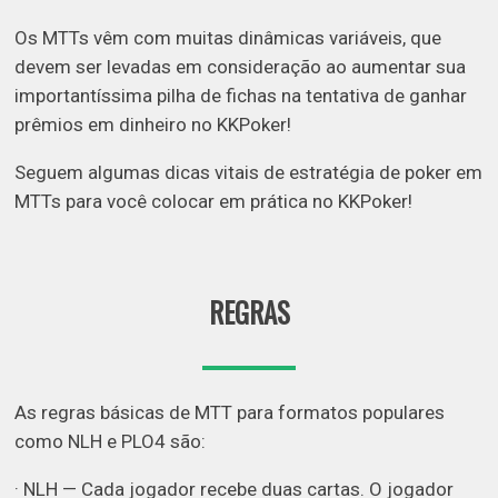
Os MTTs vêm com muitas dinâmicas variáveis, que
devem ser levadas em consideração ao aumentar sua
importantíssima pilha de fichas na tentativa de ganhar
prêmios em dinheiro no KKPoker!
Seguem algumas dicas vitais de estratégia de poker em
MTTs para você colocar em prática no KKPoker!
REGRAS
As regras básicas de MTT para formatos populares
como NLH e PLO4 são:
· NLH — Cada jogador recebe duas cartas. O jogador