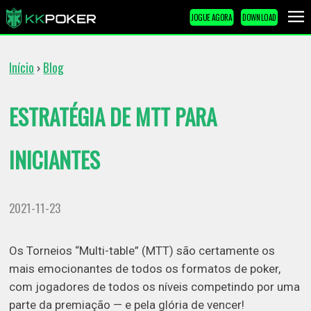
JOGUE AGORA
DOWNLOAD
Início
Blog
›
ESTRATÉGIA DE MTT PARA
INICIANTES
2021-11-23
Os Torneios “Multi-table” (MTT) são certamente os
mais emocionantes de todos os formatos de poker,
com jogadores de todos os níveis competindo por uma
parte da premiação — e pela glória de vencer!