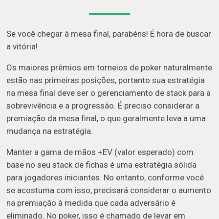
Se você chegar à mesa final, parabéns! É hora de buscar
a vitória!
Os maiores prêmios em torneios de poker naturalmente
estão nas primeiras posições, portanto sua estratégia
na mesa final deve ser o gerenciamento de stack para a
sobrevivência e a progressão. É preciso considerar a
premiação da mesa final, o que geralmente leva a uma
mudança na estratégia.
Manter a gama de mãos +EV (valor esperado) com
base no seu stack de fichas é uma estratégia sólida
para jogadores iniciantes. No entanto, conforme você
se acostuma com isso, precisará considerar o aumento
na premiação à medida que cada adversário é
eliminado. No poker, isso é chamado de levar em