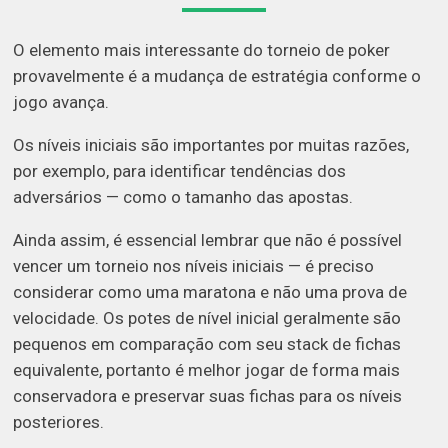
O elemento mais interessante do torneio de poker
provavelmente é a mudança de estratégia conforme o
jogo avança.
Os níveis iniciais são importantes por muitas razões,
por exemplo, para identificar tendências dos
adversários — como o tamanho das apostas.
Ainda assim, é essencial lembrar que não é possível
vencer um torneio nos níveis iniciais — é preciso
considerar como uma maratona e não uma prova de
velocidade. Os potes de nível inicial geralmente são
pequenos em comparação com seu stack de fichas
equivalente, portanto é melhor jogar de forma mais
conservadora e preservar suas fichas para os níveis
posteriores.