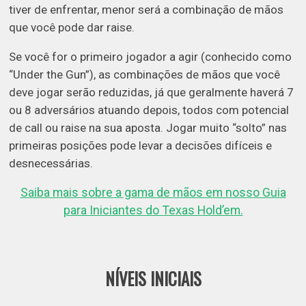
tiver de enfrentar, menor será a combinação de mãos
que você pode dar raise.
Se você for o primeiro jogador a agir (conhecido como
“Under the Gun”), as combinações de mãos que você
deve jogar serão reduzidas, já que geralmente haverá 7
ou 8 adversários atuando depois, todos com potencial
de call ou raise na sua aposta. Jogar muito “solto” nas
primeiras posições pode levar a decisões difíceis e
desnecessárias.
Saiba mais sobre a gama de mãos em nosso Guia
para Iniciantes do Texas Hold’em.
NÍVEIS INICIAIS