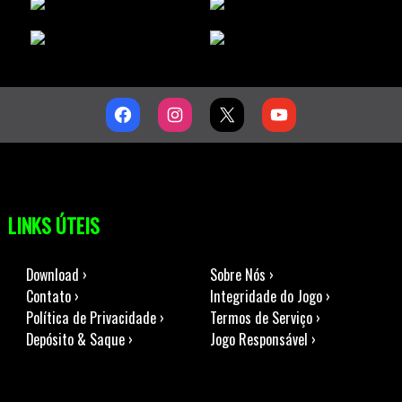
LINKS ÚTEIS
Download ›
Sobre Nós ›
Contato ›
Integridade do Jogo ›
Política de Privacidade ›
Termos de Serviço ›
Depósito & Saque ›
Jogo Responsável ›