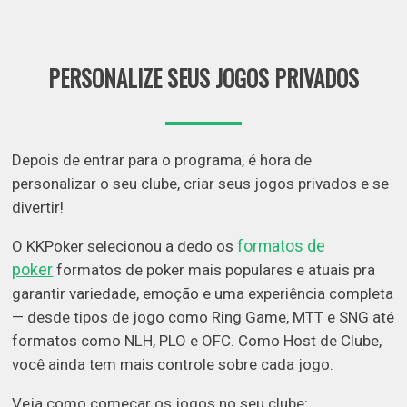
PERSONALIZE SEUS JOGOS PRIVADOS
Depois de entrar para o programa, é hora de
personalizar o seu clube, criar seus jogos privados e se
divertir!
formatos de
O KKPoker selecionou a dedo os
poker
formatos de poker mais populares e atuais pra
garantir variedade, emoção e uma experiência completa
— desde tipos de jogo como Ring Game, MTT e SNG até
formatos como NLH, PLO e OFC. Como Host de Clube,
você ainda tem mais controle sobre cada jogo.
Veja como começar os jogos no seu clube: