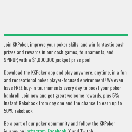
Join KKPoker, improve your poker skills, and win fantastic cash
prizes and rewards in our cash games, tournaments, and
SPINUP, with a $1,000,000 jackpot prize pool!
Download the KKPoker app and play anywhere, anytime, in a fun
and recreational poker player-focused environment! We even
have FREE buy-in tournaments every day to boost your poker
bankroll! Join now and get great welcome rewards, plus 5%
Instant Rakeback from day one and the chance to earn up to
50% rakeback.
Be a part of our poker community and follow the KKPoker
Instagram
Facebook
journey on
,
, X and Twitch.