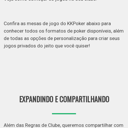
Confira as mesas de jogo do KKPoker abaixo para
conhecer todos os formatos de poker disponíveis, além
de todas as opções de personalização para criar seus
jogos privados do jeito que você quiser!
EXPANDINDO E COMPARTILHANDO
Além das Regras de Clube, queremos compartilhar com