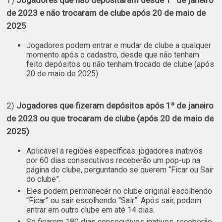
de 2023 e não trocaram de clube após 20 de maio de
2025
Jogadores podem entrar e mudar de clube a qualquer
momento após o cadastro, desde que não tenham
feito depósitos ou não tenham trocado de clube (após
20 de maio de 2025).
2)
Jogadores que fizeram depósitos após 1º de janeiro
de 2023 ou que trocaram de clube (após 20 de maio de
2025)
Aplicável a regiões específicas: jogadores inativos
por 60 dias consecutivos receberão um pop-up na
página do clube, perguntando se querem “Ficar ou Sair
do clube”.
Eles podem permanecer no clube original escolhendo
“Ficar” ou sair escolhendo “Sair”. Após sair, podem
entrar em outro clube em até 14 dias.
Se ficarem 180 dias consecutivos inativos, receberão