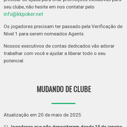
seu clube, não hesite em nos contatar pelo
info@kkpoker.net
Os jogadores precisam ter passado pela Verificação de
Nível 1 para serem nomeados Agents.
Nossos executivos de contas dedicados vão adorar
trabalhar com você e ajudar a liberar todo o seu
potencial.
MUDANDO DE CLUBE
Atualização em 20 de maio de 2025:
1)
Jogadores que não depositaram desde 1º de janeiro