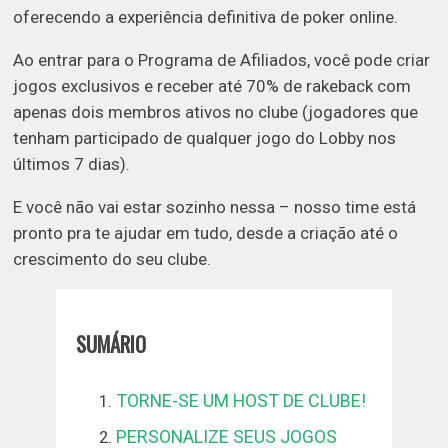
oferecendo a experiência definitiva de poker online.
Ao entrar para o Programa de Afiliados, você pode criar
jogos exclusivos e receber até 70% de rakeback com
apenas dois membros ativos no clube (jogadores que
tenham participado de qualquer jogo do Lobby nos
últimos 7 dias).
E você não vai estar sozinho nessa – nosso time está
pronto pra te ajudar em tudo, desde a criação até o
crescimento do seu clube.
SUMÁRIO
TORNE-SE UM HOST DE CLUBE!
PERSONALIZE SEUS JOGOS