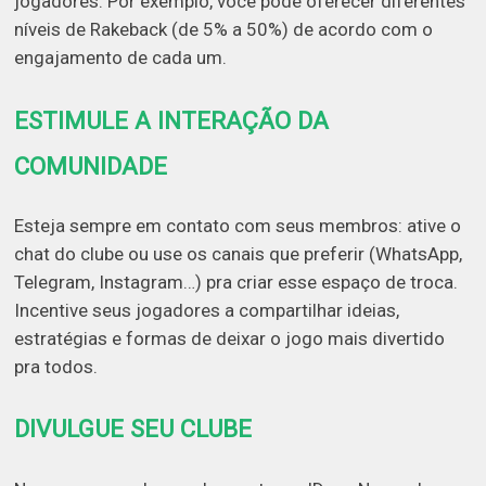
jogadores. Por exemplo, você pode oferecer diferentes
níveis de Rakeback (de 5% a 50%) de acordo com o
engajamento de cada um.
ESTIMULE A INTERAÇÃO DA
COMUNIDADE
Esteja sempre em contato com seus membros: ative o
chat do clube ou use os canais que preferir (WhatsApp,
Telegram, Instagram…) pra criar esse espaço de troca.
Incentive seus jogadores a compartilhar ideias,
estratégias e formas de deixar o jogo mais divertido
pra todos.
DIVULGUE SEU CLUBE