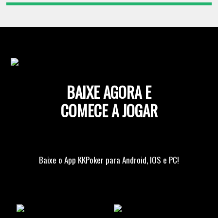
BAIXE AGORA E
COMECE A JOGAR
Baixe o App KKPoker para Android, IOS e PC!