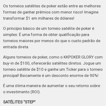
Os torneios satélites de poker estão entre as melhores
formas de ganhar prêmios com menor risco! Imagine
transformar $1 em milhares de dólares!
O princípio básico de um torneio satélite de poker é
simples: É uma forma de obter qualificação para
torneios maiores por menos do que o custo padrão de
entrada direta.
Alguns torneios de poker, como o KKPOKER GLORY com
buy-in de $100, oferecerão satélites diretos. Jogue um
torneio satélite de $10 e ganhe um Ticker para o torneio
principal! Bsicamente é um desconto enorme de 90%!
É uma ótima maneira de aumentar o seu retorno sobre
o investimento (ROI).
SATÉLITES “STEP”