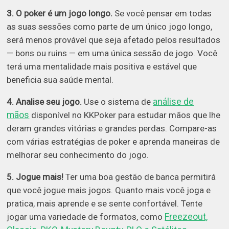
3. O poker é um jogo longo.
Se você pensar em todas
as suas sessões como parte de um único jogo longo,
será menos provável que seja afetado pelos resultados
— bons ou ruins — em uma única sessão de jogo. Você
terá uma mentalidade mais positiva e estável que
beneficia sua saúde mental.
análise de
4. Analise seu jogo.
Use o sistema de
mãos
disponível no KKPoker para estudar mãos que lhe
deram grandes vitórias e grandes perdas. Compare-as
com várias estratégias de poker e aprenda maneiras de
melhorar seu conhecimento do jogo.
5. Jogue mais!
Ter uma boa gestão de banca permitirá
que você jogue mais jogos. Quanto mais você joga e
pratica, mais aprende e se sente confortável. Tente
Freezeout,
jogar uma variedade de formatos, como