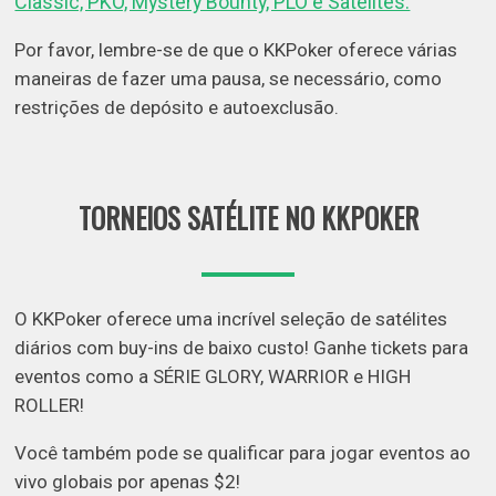
Classic, PKO, Mystery Bounty, PLO e Satélites.
Por favor, lembre-se de que o KKPoker oferece várias
maneiras de fazer uma pausa, se necessário, como
restrições de depósito e autoexclusão.
TORNEIOS SATÉLITE NO KKPOKER
O KKPoker oferece uma incrível seleção de satélites
diários com buy-ins de baixo custo! Ganhe tickets para
eventos como a SÉRIE GLORY, WARRIOR e HIGH
ROLLER!
Você também pode se qualificar para jogar eventos ao
vivo globais por apenas $2!