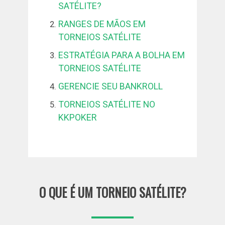
SATÉLITE?
RANGES DE MÃOS EM
TORNEIOS SATÉLITE
ESTRATÉGIA PARA A BOLHA EM
TORNEIOS SATÉLITE
GERENCIE SEU BANKROLL
TORNEIOS SATÉLITE NO
KKPOKER
O QUE É UM TORNEIO SATÉLITE?