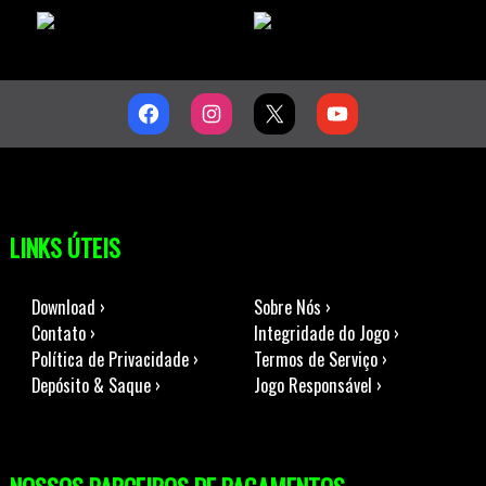
LINKS ÚTEIS
Download ›
Sobre Nós ›
Contato ›
Integridade do Jogo ›
Política de Privacidade ›
Termos de Serviço ›
Depósito & Saque ›
Jogo Responsável ›