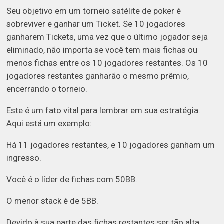
Seu objetivo em um torneio satélite de poker é
sobreviver e ganhar um Ticket. Se 10 jogadores
ganharem Tickets, uma vez que o último jogador seja
eliminado, não importa se você tem mais fichas ou
menos fichas entre os 10 jogadores restantes. Os 10
jogadores restantes ganharão o mesmo prêmio,
encerrando o torneio.
Este é um fato vital para lembrar em sua estratégia.
Aqui está um exemplo:
Há 11 jogadores restantes, e 10 jogadores ganham um
ingresso.
Você é o líder de fichas com 50BB.
O menor stack é de 5BB.
Devido à sua parte das fichas restantes ser tão alta,