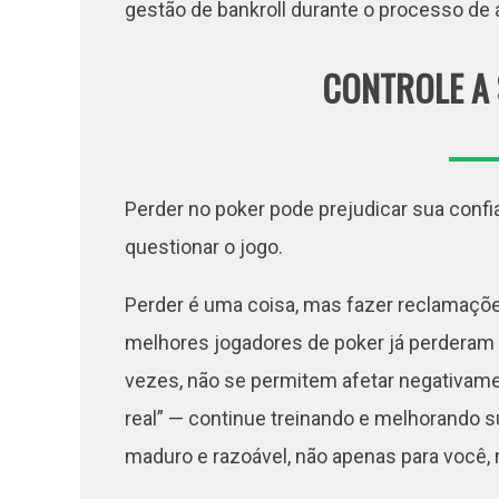
gestão de bankroll durante o processo de
CONTROLE A
Perder no poker pode prejudicar sua con
questionar o jogo.
Perder é uma coisa, mas fazer reclamaçõe
melhores jogadores de poker já perderam e
vezes, não se permitem afetar negativame
real” — continue treinando e melhorando s
maduro e razoável, não apenas para você, 