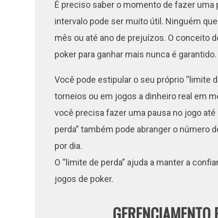
É preciso saber o momento de fazer uma
intervalo pode ser muito útil. Ninguém qu
mês ou até ano de prejuízos. O conceito de
poker para ganhar mais nunca é garantido.
Você pode estipular o seu próprio “limite d
torneios ou em jogos a dinheiro real em me
você precisa fazer uma pausa no jogo até 
perda” também pode abranger o número d
por dia.
O “limite de perda” ajuda a manter a confi
jogos de poker.
GERENCIAMENTO 