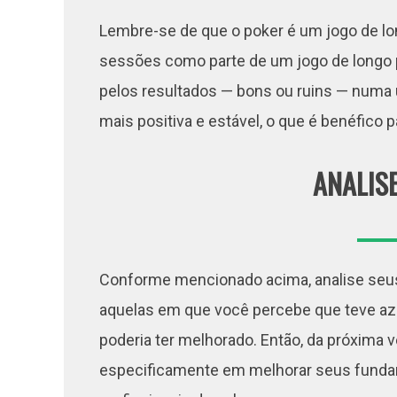
Lembre-se de que o poker é um jogo de lo
sessões como parte de um jogo de longo p
pelos resultados — bons ou ruins — numa 
mais positiva e estável, o que é benéfico 
ANALIS
Conforme mencionado acima, analise seus
aquelas em que você percebe que teve aza
poderia ter melhorado. Então, da próxima 
especificamente em melhorar seus fundam