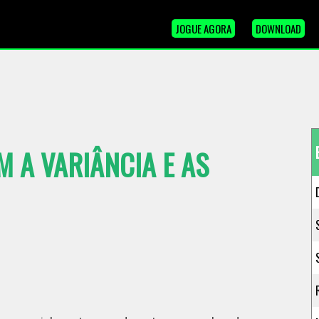
JOGUE AGORA
DOWNLOAD
M A VARIÂNCIA E AS