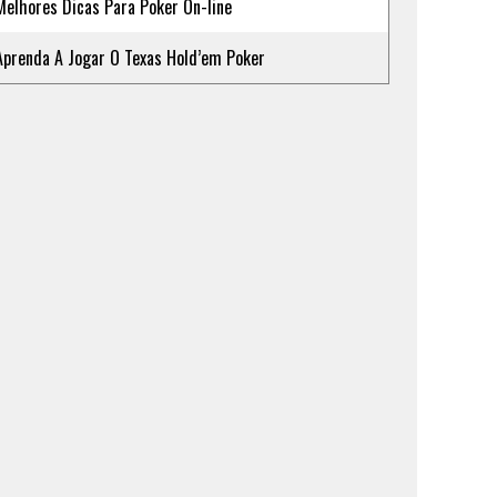
Melhores Dicas Para Poker On-line
Aprenda A Jogar O Texas Hold’em Poker