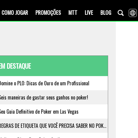
COMO JOGAR
PROMOÇÕES
MTT
LIVE
BLOG
EM DESTAQUE
Domine o PLO: Dicas de Ouro de um Profissional
Seis maneiras de gastar seus ganhos no poker!
Seu Guia Definitivo de Poker em Las Vegas
REGRAS DE ETIQUETA QUE VOCÊ PRECISA SABER NO POKER LIVE