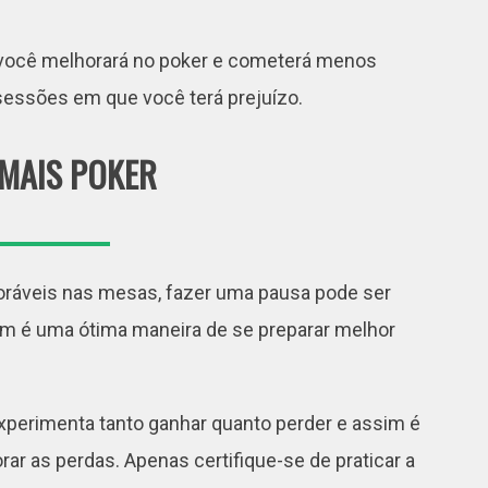
 você melhorará no poker e cometerá menos
 sessões em que você terá prejuízo.
MAIS POKER
oráveis nas mesas, fazer uma pausa pode ser
ém é uma ótima maneira de se preparar melhor
perimenta tanto ganhar quanto perder e assim é
ar as perdas. Apenas certifique-se de praticar a