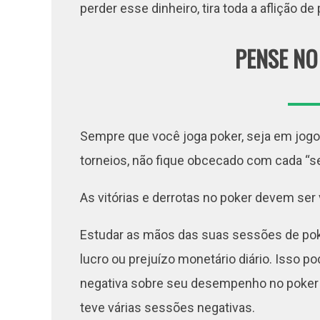
perder esse dinheiro, tira toda a aflição de 
PENSE NO
Sempre que você joga poker, seja em jog
torneios, não fique obcecado com cada “s
As vitórias e derrotas no poker devem ser
Estudar as mãos das suas sessões de pok
lucro ou prejuízo monetário diário. Isso 
negativa sobre seu desempenho no poker 
teve várias sessões negativas.