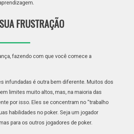
 aprendizagem.
 SUA FRUSTRAÇÃO
fiança, fazendo com que você comece a
s infundadas é outra bem diferente. Muitos dos
m limites muito altos, mas, na maioria das
nte por isso. Eles se concentram no “trabalho
uas habilidades no poker. Seja um jogador
mas para os outros jogadores de poker.