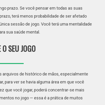
ngo prazo. Se você pensar em todas as suas
razo, terá menos probabilidade de ser afetado
única sessão de jogo. Você terá uma mentalidade
para sua saúde mental.
E O SEU JOGO
 arquivos de histórico de mãos, especialmente
r, para ver se havia alguma área em que você
vez que você jogar, poderá concentrar-se mais
entos no jogo — essa é a prática de muitos