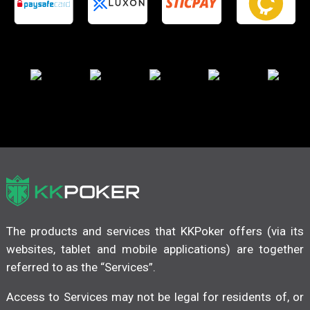
The products and services that KKPoker offers (via its
websites, tablet and mobile applications) are together
referred to as the “Services”.
Access to Services may not be legal for residents of, or