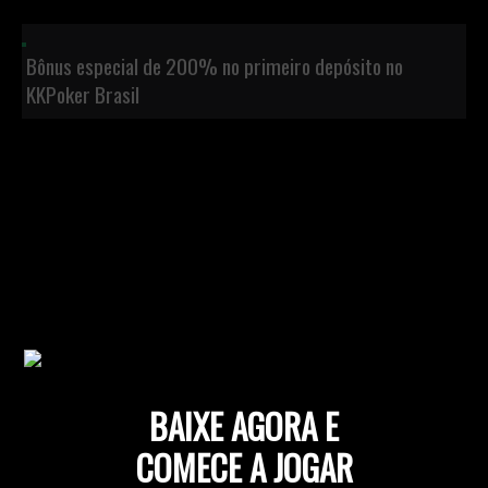
Bônus especial de 200% no primeiro depósito no
KKPoker Brasil
BAIXE AGORA E
COMECE A JOGAR