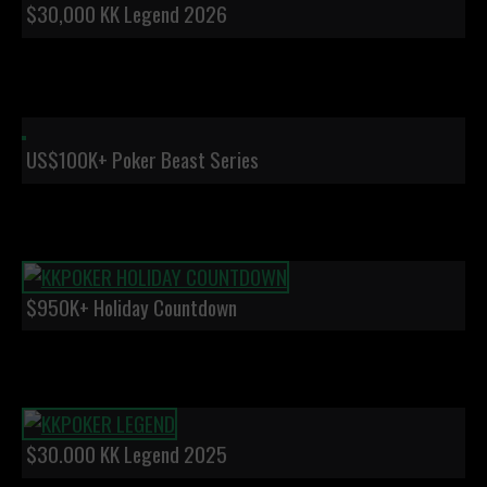
$30,000 KK Legend 2026
US$100K+ Poker Beast Series
$950K+ Holiday Countdown
$30.000 KK Legend 2025