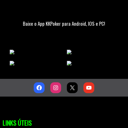
Baixe o App KKPoker para Android, IOS e PC!
LINKS ÚTEIS