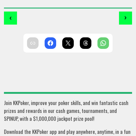
‹
›
Join KKPoker, improve your poker skills, and win fantastic cash
prizes and rewards in our cash games, tournaments, and
SPINUP, with a $1,000,000 jackpot prize pool!
Download the KKPoker app and play anywhere, anytime, in a fun