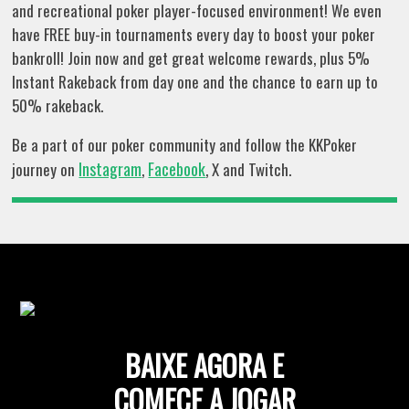
and recreational poker player-focused environment! We even
have FREE buy-in tournaments every day to boost your poker
bankroll! Join now and get great welcome rewards, plus 5%
Instant Rakeback from day one and the chance to earn up to
50% rakeback.
Be a part of our poker community and follow the KKPoker
Instagram
Facebook
journey on
,
, X and Twitch.
BAIXE AGORA E
COMECE A JOGAR