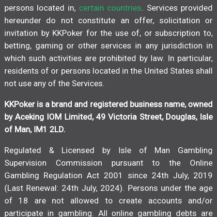
persons located in,
certain countries
. Services provided
hereunder do not constitute an offer, solicitation or
invitation by KKPoker for the use of, or subscription to,
betting, gaming or other services in any jurisdiction in
which such activities are prohibited by law. In particular,
residents of or persons located in the United States shall
not use any of the Services.
KKPoker is a brand and registered business name, owned
by Aceking IOM Limited, 49 Victoria Street, Douglas, Isle
of Man, IM1 2LD.
Regulated & Licensed by Isle of Man Gambling
Supervision Commission pursuant to the Online
Gambling Regulation Act 2001 since 24th July, 2019
(Last Renewal: 24th July, 2024). Persons under the age
of 18 are not allowed to create accounts and/or
participate in gambling. All online gambling debts are