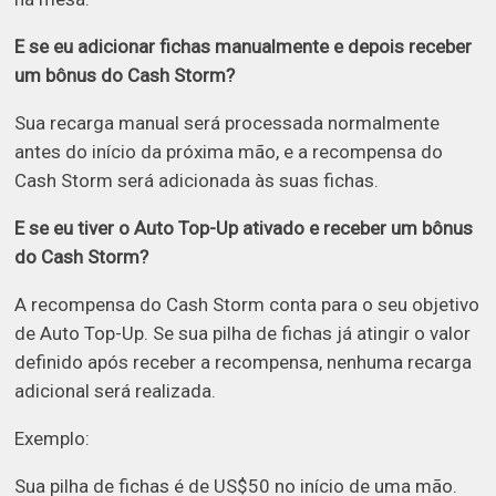
E se eu adicionar fichas manualmente e depois receber
um bônus do Cash Storm?
Sua recarga manual será processada normalmente
antes do início da próxima mão, e a recompensa do
Cash Storm será adicionada às suas fichas.
E se eu tiver o Auto Top-Up ativado e receber um bônus
do Cash Storm?
A recompensa do Cash Storm conta para o seu objetivo
de Auto Top-Up. Se sua pilha de fichas já atingir o valor
definido após receber a recompensa, nenhuma recarga
adicional será realizada.
Exemplo:
Sua pilha de fichas é de US$50 no início de uma mão.