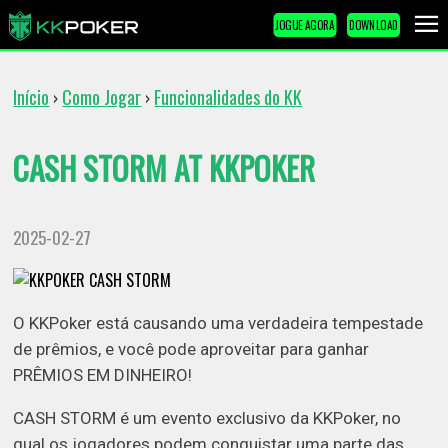
JOGUE AGORA
DOWNLOAD
Início
Como Jogar
Funcionalidades do KK
›
›
CASH STORM AT KKPOKER
2025-02-27
O KKPoker está causando uma verdadeira tempestade
de prêmios, e você pode aproveitar para ganhar
PRÊMIOS EM DINHEIRO!
CASH STORM é um evento exclusivo da KKPoker, no
qual os jogadores podem conquistar uma parte das