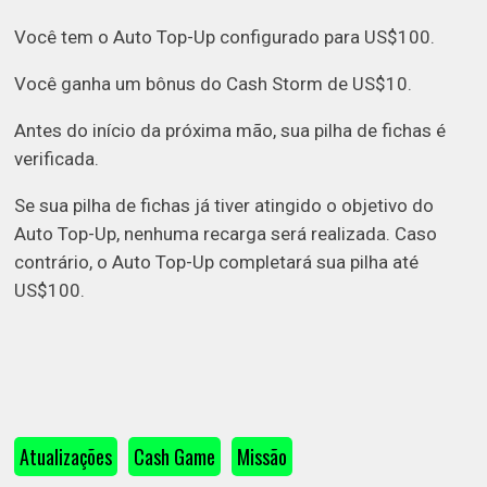
Você tem o Auto Top-Up configurado para US$100.
Você ganha um bônus do Cash Storm de US$10.
Antes do início da próxima mão, sua pilha de fichas é
verificada.
Se sua pilha de fichas já tiver atingido o objetivo do
Auto Top-Up, nenhuma recarga será realizada. Caso
contrário, o Auto Top-Up completará sua pilha até
US$100.
Atualizações
Cash Game
Missão