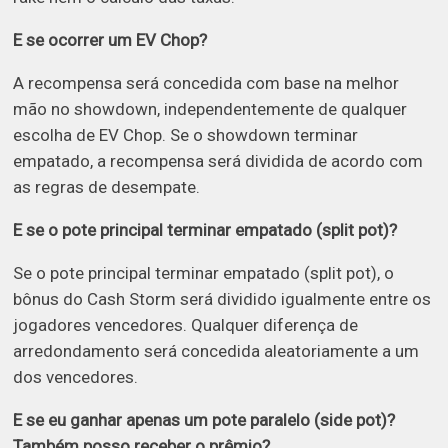
E se ocorrer um EV Chop?
A recompensa será concedida com base na melhor
mão no showdown, independentemente de qualquer
escolha de EV Chop. Se o showdown terminar
empatado, a recompensa será dividida de acordo com
as regras de desempate.
E se o pote principal terminar empatado (split pot)?
Se o pote principal terminar empatado (split pot), o
bônus do Cash Storm será dividido igualmente entre os
jogadores vencedores. Qualquer diferença de
arredondamento será concedida aleatoriamente a um
dos vencedores.
E se eu ganhar apenas um pote paralelo (side pot)?
Também posso receber o prêmio?