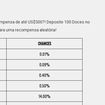
compensa de até US$500?! Deposite 100 Doces no
para uma recompensa aleatória!
CHANCES
0.01%
0.09%
0.40%
0.50%
14.00%