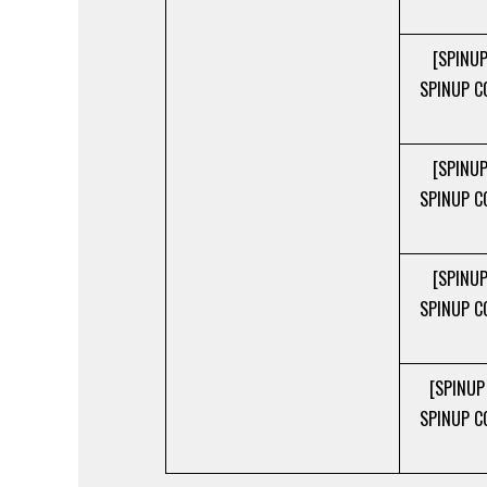
[SPINUP
SPINUP C
[SPINUP
SPINUP C
[SPINUP
SPINUP C
[SPINUP
SPINUP C