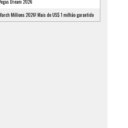
Vegas Dream 2026
March Millions 2026! Mais de US$ 1 milhão garantido