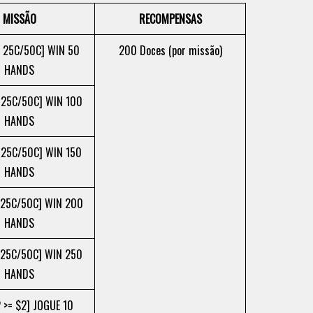
MISSÃO
RECOMPENSAS
= 25C/50C] WIN 50
200 Doces (por missão)
HANDS
 25C/50C] WIN 100
HANDS
 25C/50C] WIN 150
HANDS
 25C/50C] WIN 200
HANDS
 25C/50C] WIN 250
HANDS
 >= $2] JOGUE 10