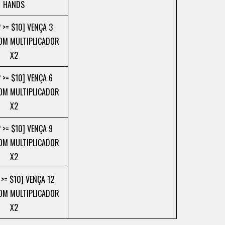
HANDS
 >= $10] VENÇA 3
OM MULTIPLICADOR
X2
 >= $10] VENÇA 6
OM MULTIPLICADOR
X2
 >= $10] VENÇA 9
OM MULTIPLICADOR
X2
 >= $10] VENÇA 12
OM MULTIPLICADOR
X2