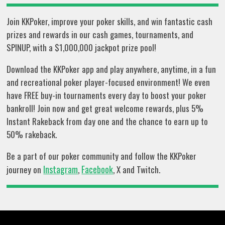
Join KKPoker, improve your poker skills, and win fantastic cash
prizes and rewards in our cash games, tournaments, and
SPINUP, with a $1,000,000 jackpot prize pool!
Download the KKPoker app and play anywhere, anytime, in a fun
and recreational poker player-focused environment! We even
have FREE buy-in tournaments every day to boost your poker
bankroll! Join now and get great welcome rewards, plus 5%
Instant Rakeback from day one and the chance to earn up to
50% rakeback.
Be a part of our poker community and follow the KKPoker
Instagram
Facebook
journey on
,
, X and Twitch.