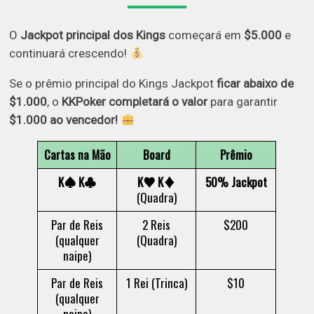
O
Jackpot principal dos Kings
começará em
$5.000
e
continuará crescendo!
Se o prêmio principal do Kings Jackpot
ficar abaixo de
$1.000
, o
KKPoker completará o valor
para garantir
$1.000 ao vencedor!
Cartas na Mão
Board
Prêmio
K♠ K♣
K♥ K♦
50% Jackpot
(Quadra)
Par de Reis
2 Reis
$200
(qualquer
(Quadra)
naipe)
Par de Reis
1 Rei (Trinca)
$10
(qualquer
naipe)