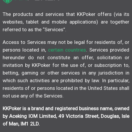
The products and services that KKPoker offers (via its
websites, tablet and mobile applications) are together
referred to as the “Services”.
Access to Services may not be legal for residents of, or
persons located in,
certain countries
. Services provided
hereunder do not constitute an offer, solicitation or
invitation by KKPoker for the use of, or subscription to,
betting, gaming or other services in any jurisdiction in
which such activities are prohibited by law. In particular,
residents of or persons located in the United States shall
not use any of the Services.
KKPoker is a brand and registered business name, owned
by Aceking IOM Limited, 49 Victoria Street, Douglas, Isle
of Man, IM1 2LD.