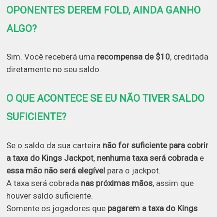
OPONENTES DEREM FOLD, AINDA GANHO
ALGO?
Sim. Você receberá uma
recompensa de $10
, creditada
diretamente no seu saldo.
O QUE ACONTECE SE EU NÃO TIVER SALDO
SUFICIENTE?
Se o saldo da sua carteira
não for suficiente para cobrir
a taxa do Kings Jackpot
,
nenhuma taxa será cobrada
e
essa mão não será elegível
para o jackpot.
A taxa será cobrada
nas próximas mãos
, assim que
houver saldo suficiente.
Somente os jogadores que
pagarem a taxa do Kings