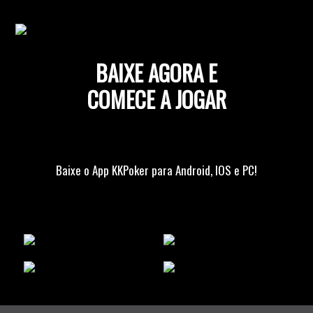
BAIXE AGORA E
COMECE A JOGAR
Baixe o App KKPoker para Android, IOS e PC!