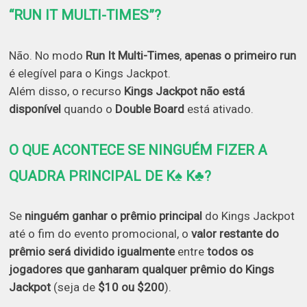
“RUN IT MULTI-TIMES”?
Não. No modo
Run It Multi-Times
,
apenas o primeiro run
é elegível para o Kings Jackpot.
Além disso, o recurso
Kings Jackpot não está
disponível
quando o
Double Board
está ativado.
O QUE ACONTECE SE NINGUÉM FIZER A
QUADRA PRINCIPAL DE K♠ K♣?
Se
ninguém ganhar o prêmio principal
do Kings Jackpot
até o fim do evento promocional, o
valor restante do
prêmio será dividido igualmente
entre
todos os
jogadores que ganharam qualquer prêmio do Kings
Jackpot
(seja de
$10 ou $200
).