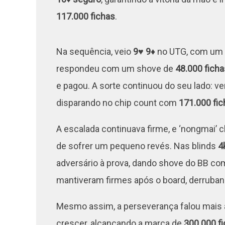
117.000 fichas
.
Na sequência, veio
9♥ 9♦
no UTG, com um 
respondeu com um shove de
48.000 ficha
e pagou. A sorte continuou do seu lado: v
disparando no chip count com
171.000 fic
A escalada continuava firme, e ‘nongmai’ 
de sofrer um pequeno revés. Nas blinds
4
adversário à prova, dando shove do BB c
mantiveram firmes após o board, derruban
Mesmo assim, a perseverança falou mais a
crescer, alcançando a marca de
300.000 f