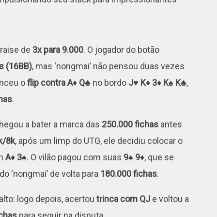
raise de
3x para 9.000
. O jogador do botão
s (16BB)
, mas ‘nongmai’ não pensou duas vezes
enceu o
flip contra A♦ Q♣
no bordo
J♥ K♦ 3♦ K♠ K♣
,
has
.
chegou a bater a marca das
250.000 fichas
antes
k/8k
, após um limp do UTG, ele decidiu colocar o
om
A♦ 3♠
. O vilão pagou com suas
9♠ 9♦
, que se
do ‘nongmai’ de volta para
180.000 fichas
.
lto: logo depois, acertou
trinca com QJ
e voltou a
ichas
para seguir na disputa.