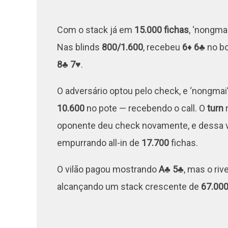
Com o stack já em
15.000 fichas
, ‘nongma
Nas blinds
800/1.600
, recebeu
6♦ 6♣
no bo
8♣ 7♥
.
O adversário optou pelo check, e ‘nongmai
10.600
no pote — recebendo o call. O
turn
r
oponente deu check novamente, e dessa v
empurrando all-in de
17.700
fichas.
O vilão pagou mostrando
A♣ 5♣
, mas o riv
alcançando um stack crescente de
67.000