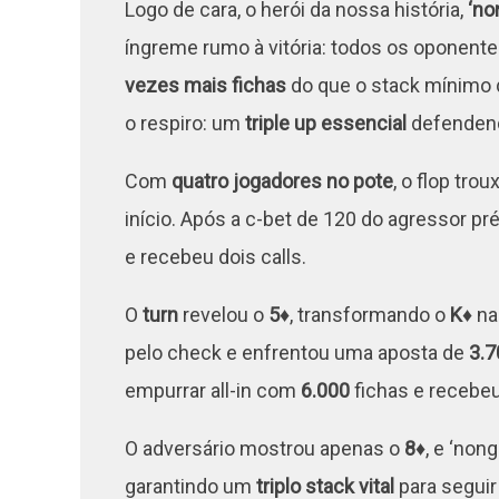
Logo de cara, o herói da nossa história,
‘no
íngreme rumo à vitória: todos os oponent
vezes mais fichas
do que o stack mínimo
o respiro: um
triple up essencial
defendend
Com
quatro jogadores no pote
, o flop tro
início. Após a c-bet de 120 do agressor pr
e recebeu dois calls.
O
turn
revelou o
5♦
, transformando o
K♦
na
pelo check e enfrentou uma aposta de
3.7
empurrar all-in com
6.000
fichas e recebeu 
O adversário mostrou apenas o
8♦
, e ‘non
garantindo um
triplo stack vital
para seguir