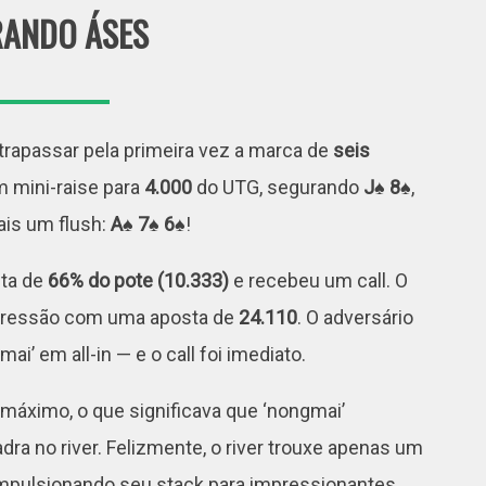
ANDO ÁSES
ltrapassar pela primeira vez a marca de
seis
m mini-raise para
4.000
do UTG, segurando
J♠ 8♠
,
mais um flush:
A♠ 7♠ 6♠
!
sta de
66% do pote (10.333)
e recebeu um call. O
 pressão com uma aposta de
24.110
. O adversário
i’ em all-in — e o call foi imediato.
máximo, o que significava que ‘nongmai’
ra no river. Felizmente, o river trouxe apenas um
e impulsionando seu stack para impressionantes