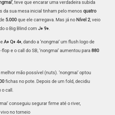
ngmai’
, teve que encarar uma verdadeira subida
es da sua mesa inicial tinham pelo menos
quatro
 de
5.000
que ele carregava. Mas já no
Nível 2
, veio
o o Big Blind com
J♦ 9♦
.
uxe
A♦ Q♦ 4♦
, dando a ‘nongmai’ um flush logo de
é-flop e o call do SB, ‘nongmai’ aumentou para
880
 melhor mão possível (nuts). ‘nongmai’ optou
00
fichas no pote. Depois de um fold, decidiu
o call.
gmai’ conseguiu segurar firme até o river,
 vivo no torneio