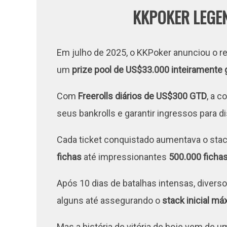
KKPOKER LEGEN
Em julho de 2025, o KKPoker anunciou o re
um
prize pool de US$33.000 inteiramente g
Com
Freerolls diários de US$300 GTD
, a 
seus bankrolls e garantir ingressos para d
Cada ticket conquistado aumentava o stack 
fichas
até impressionantes
500.000 ficha
Após 10 dias de batalhas intensas, diver
alguns até assegurando o
stack inicial m
Mas a história de vitória de hoje vem de u