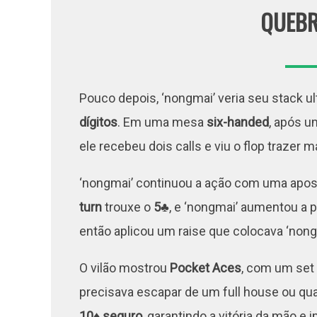
QUEBR
Pouco depois, ‘nongmai’ veria seu stack u
dígitos
. Em uma mesa
six-handed
, após u
ele recebeu dois calls e viu o flop trazer 
‘nongmai’ continuou a ação com uma apo
turn
trouxe o
5♣
, e ‘nongmai’ aumentou a
então aplicou um raise que colocava ‘nongma
O vilão mostrou
Pocket Aces
, com um set 
precisava escapar de um full house ou quad
10♦ seguro
, garantindo a vitória da mão 