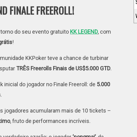
D FINALE FREEROLL!
torno do seu evento gratuito
KK LEGEND
, com
rátis
!
comunidade KKPoker teve a chance de turbinar
isputar
TRÊS Freerolls Finais de US$5.000 GTD
.
inicial do jogador no Finale Freeroll: de
5.000
s
.
sos jogadores acumularam mais de 10 tickets –
áximo
, fruto de performances incríveis.
m verdadeiro azarão: o jogador
‘nongmai’
, da