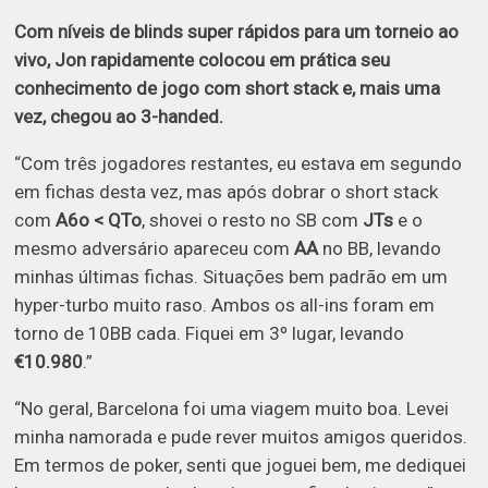
Com níveis de blinds super rápidos para um torneio ao
vivo, Jon rapidamente colocou em prática seu
conhecimento de jogo com short stack e, mais uma
vez, chegou ao 3-handed.
“Com três jogadores restantes, eu estava em segundo
em fichas desta vez, mas após dobrar o short stack
com
A6o < QTo
, shovei o resto no SB com
JTs
e o
mesmo adversário apareceu com
AA
no BB, levando
minhas últimas fichas. Situações bem padrão em um
hyper-turbo muito raso. Ambos os all-ins foram em
torno de 10BB cada. Fiquei em 3º lugar, levando
€10.980
.”
“No geral, Barcelona foi uma viagem muito boa. Levei
minha namorada e pude rever muitos amigos queridos.
Em termos de poker, senti que joguei bem, me dediquei