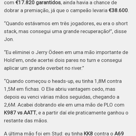
com
€17.820 garantidos
, ainda havia a chance de
dobrar a premiação, já que o campeão levaria
€38.600
.
“Quando estávamos em três jogadores, eu era o short
stack, mas consegui uma grande recuperação!”, disse
Jon.
“Eu eliminei o Jerry Ödeen em uma mão importante de
Hold’em, onde acertei dois pares no turn e consegui
aplicar um grande overbet no river.”
“Quando começou o heads-up, eu tinha 1,8M contra
1,5M em fichas. O Elie abriu vantagem cedo, mas
depois eu venci várias mãos seguidas, chegando a
2,6M. Acabei dobrando ele em uma mão de PLO com
K987 vs AATT
, e a partir daí ele praticamente ganhou o
restante das mãos.
A última mão foi em Stud: eu tinha
KK8
contra o
A69