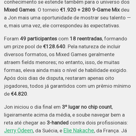
conhecimento se estende também para o universo dos
Mixed Games
. O torneio
€1.920 + 280 9-Game Mix
deu
a Jon mais uma oportunidade de mostrar seu talento —
e, mais uma vez, ele correspondeu às expectativas.
Foram
49 participantes
com
18 reentradas
, formando
um prize pool de
€128.640
. Pela natureza de incluir
diversos formatos, os Mixed Games geralmente
atraem fields menores; no entanto, isso, de muitas
formas, eleva ainda mais o nível de habilidade exigido.
Após dois dias de disputa, restaram apenas oito
jogadores, todos já garantidos com um prêmio mínimo
de
€4.820
.
Jon iniciou o dia final em
3º lugar no chip count
,
ligeiramente acima da média, e soube navegar bem a
reta até chegar ao
3-handed
contra dois profissionais:
Jerry Ödeen
Elie Nakache
, da Suécia, e
, da França. Já