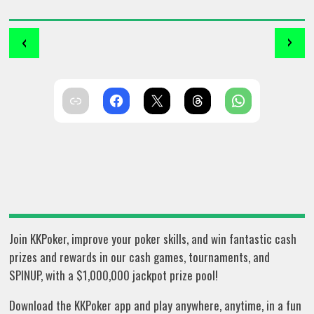
‹
›
Join KKPoker, improve your poker skills, and win fantastic cash
prizes and rewards in our cash games, tournaments, and
SPINUP, with a $1,000,000 jackpot prize pool!
Download the KKPoker app and play anywhere, anytime, in a fun