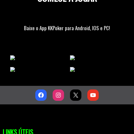
Baixe o App KKPoker para Android, IOS e PC!
LINKS ÚTEIS