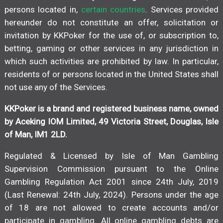
persons located in,
certain countries
. Services provided
hereunder do not constitute an offer, solicitation or
invitation by KKPoker for the use of, or subscription to,
betting, gaming or other services in any jurisdiction in
which such activities are prohibited by law. In particular,
residents of or persons located in the United States shall
not use any of the Services.
KKPoker is a brand and registered business name, owned
by Aceking IOM Limited, 49 Victoria Street, Douglas, Isle
of Man, IM1 2LD.
Regulated & Licensed by Isle of Man Gambling
Supervision Commission pursuant to the Online
Gambling Regulation Act 2001 since 24th July, 2019
(Last Renewal: 24th July, 2024). Persons under the age
of 18 are not allowed to create accounts and/or
participate in gambling. All online gambling debts are