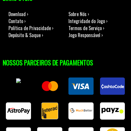
Download ›
Sobre Nós ›
Contato ›
Integridade do Jogo ›
Política de Privacidade ›
Termos de Serviço ›
Depósito & Saque ›
Jogo Responsável ›
NOSSOS PARCEIROS DE PAGAMENTOS