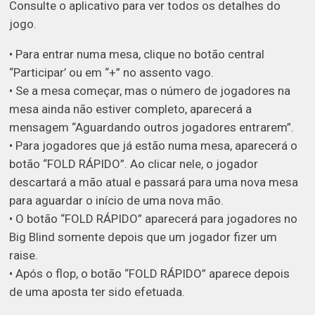
Consulte o aplicativo para ver todos os detalhes do
jogo.
• Para entrar numa mesa, clique no botão central
“Participar’ ou em “+” no assento vago.
• Se a mesa começar, mas o número de jogadores na
mesa ainda não estiver completo, aparecerá a
mensagem “Aguardando outros jogadores entrarem”.
• Para jogadores que já estão numa mesa, aparecerá o
botão “FOLD RÁPIDO”. Ao clicar nele, o jogador
descartará a mão atual e passará para uma nova mesa
para aguardar o início de uma nova mão.
• O botão “FOLD RÁPIDO” aparecerá para jogadores no
Big Blind somente depois que um jogador fizer um
raise.
• Após o flop, o botão “FOLD RÁPIDO” aparece depois
de uma aposta ter sido efetuada.